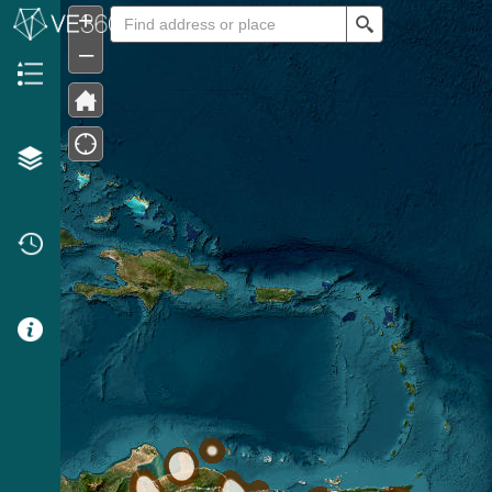
+
Search
–
Header